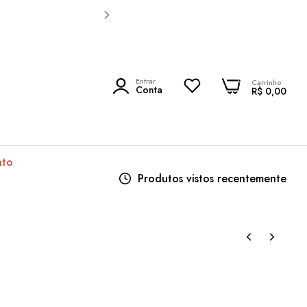
0
Entrar
0
Carrinho
PESQUISAR
Conta
R$ 0,00
nto
Produtos vistos recentemente