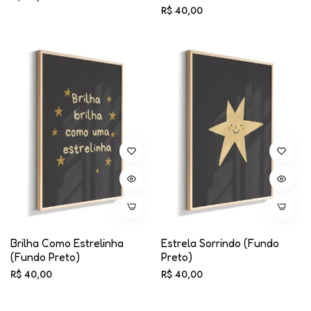
Preço
R$ 40,00
normal
normal
Brilha Como Estrelinha
Estrela Sorrindo (fundo
(fundo Preto)
Preto)
Preço
Preço
R$ 40,00
R$ 40,00
normal
normal