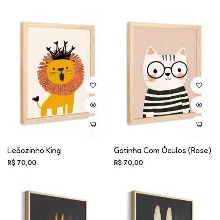
Frete grátis acima de R$300 em produtos
Leãozinho King
Gatinha Com Óculos (rose)
Preço
Preço
R$ 70,00
R$ 70,00
normal
normal