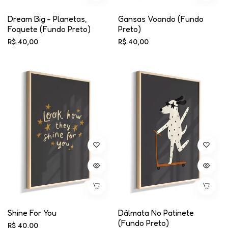
Dream Big - Planetas,
Gansas Voando (fundo
Foquete (fundo Preto)
Preto)
Preço
Preço
R$ 40,00
R$ 40,00
normal
normal
Shine For You
Dálmata No Patinete
(fundo Preto)
Preço
R$ 40,00