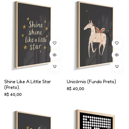
Shine Like A Little Star
Unicórnio (fundo Preto)
(preto).
Preço
R$ 40,00
Preço
R$ 40,00
normal
normal