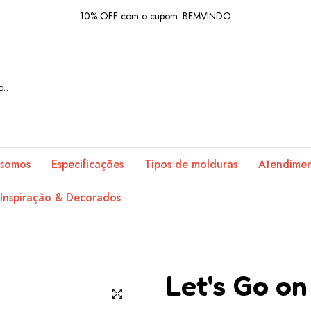
10% OFF com o cupom: BEMVINDO
Frete grátis acima de R$300 em produtos
10% OFF com o cupom: BEMVINDO
Frete grátis acima de R$300 em produtos
10% OFF com o cupom: BEMVINDO
Frete grátis acima de R$300 em produtos
somos
Especificações
Tipos de molduras
Atendime
10% OFF com o cupom: BEMVINDO
Inspiração & Decorados
Frete grátis acima de R$300 em produtos
10% OFF com o cupom: BEMVINDO
Frete grátis acima de R$300 em produtos
Let's Go o