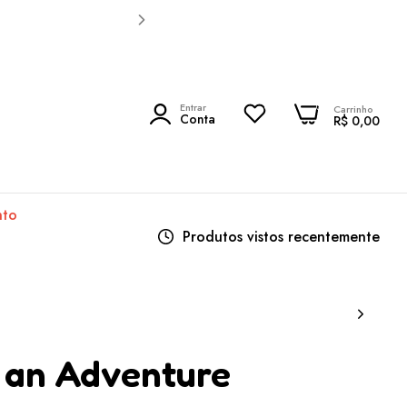
0
Entrar
0
Carrinho
PESQUISAR
Conta
R$ 0,00
nto
Produtos vistos recentemente
n an Adventure