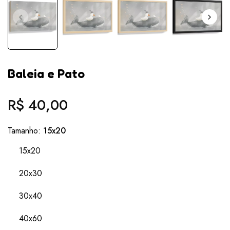
Baleia e Pato
R$ 40,00
Preço
normal
Tamanho:
15x20
15x20
20x30
30x40
40x60