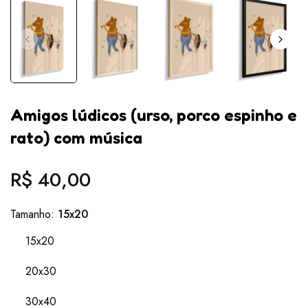
Amigos lúdicos (urso, porco espinho e
rato) com música
R$ 40,00
Preço
normal
Tamanho:
15x20
15x20
20x30
30x40