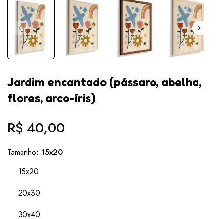
Jardim encantado (pássaro, abelha,
flores, arco-íris)
R$ 40,00
Preço
normal
Tamanho:
15x20
15x20
20x30
30x40