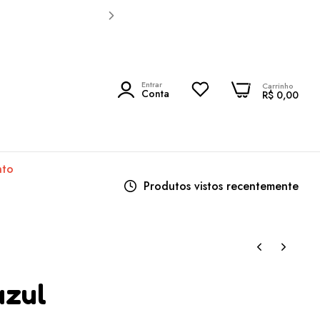
0
Entrar
0
Carrinho
PESQUISAR
Conta
R$ 0,00
nto
Produtos vistos recentemente
azul