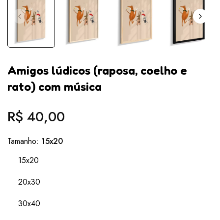
Amigos lúdicos (raposa, coelho e
rato) com música
R$ 40,00
Preço
normal
Tamanho:
15x20
15x20
20x30
30x40