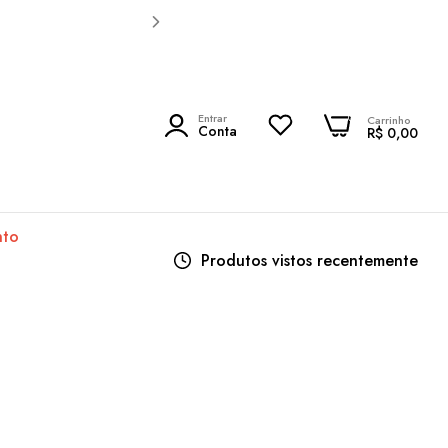
0
Entrar
0
Carrinho
PESQUISAR
Conta
R$ 0,00
nto
Produtos vistos recentemente