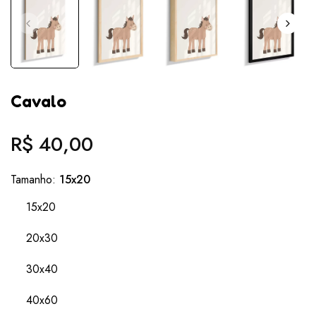
Cavalo
R$ 40,00
Preço
normal
Tamanho:
15x20
15x20
20x30
30x40
40x60