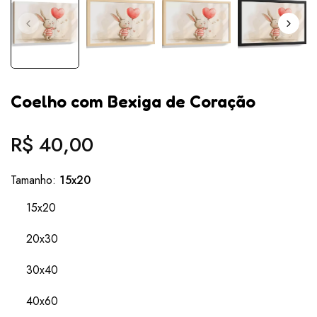
Coelho com Bexiga de Coração
R$ 40,00
Preço
normal
Tamanho:
15x20
15x20
20x30
30x40
40x60