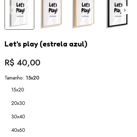
Let's play (estrela azul)
R$ 40,00
Preço
normal
Tamanho:
15x20
15x20
20x30
30x40
40x60