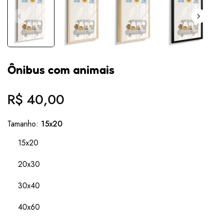
Ônibus com animais
R$ 40,00
Preço
normal
Tamanho:
15x20
15x20
20x30
30x40
40x60