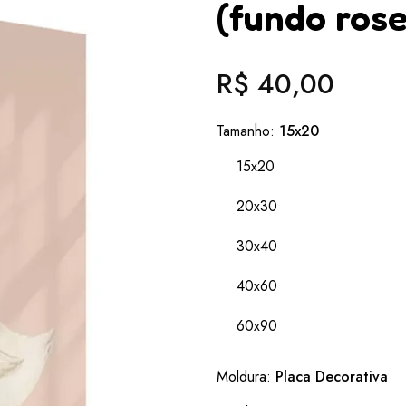
(fundo rose
R$ 40,00
Preço
normal
Tamanho:
15x20
15x20
20x30
30x40
40x60
60x90
Moldura:
Placa Decorativa