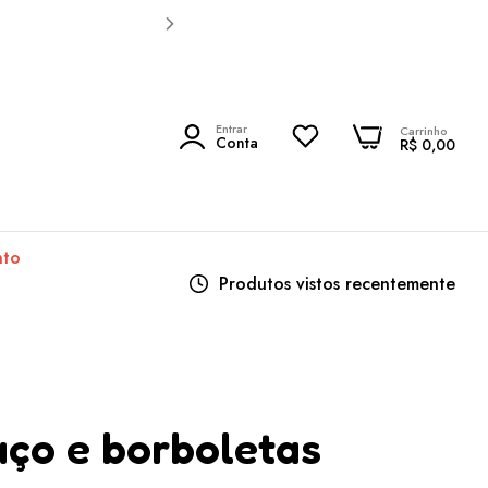
0
Entrar
0
Carrinho
PESQUISAR
Conta
R$ 0,00
nto
Produtos vistos recentemente
aço e borboletas