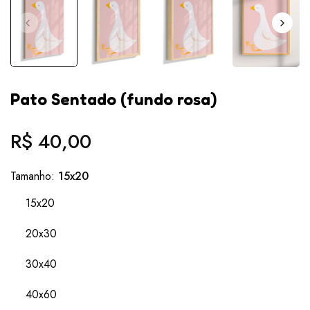
Pato Sentado (fundo rosa)
R$ 40,00
Preço
normal
Tamanho:
15x20
15x20
20x30
30x40
40x60