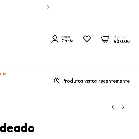
0
Entrar
0
Carrinho
PESQUISAR
Conta
R$ 0,00
nto
Produtos vistos recentemente
rdeado