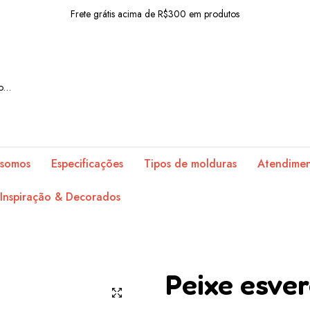
Frete grátis acima de R$300 em produtos
10% OFF com o cupom: BEMVINDO
Frete grátis acima de R$300 em produtos
10% OFF com o cupom: BEMVINDO
Frete grátis acima de R$300 em produtos
10% OFF com o cupom: BEMVINDO
somos
Especificações
Tipos de molduras
Atendime
Frete grátis acima de R$300 em produtos
Inspiração & Decorados
10% OFF com o cupom: BEMVINDO
Frete grátis acima de R$300 em produtos
10% OFF com o cupom: BEMVINDO
Peixe esve
Frete grátis acima de R$300 em produtos