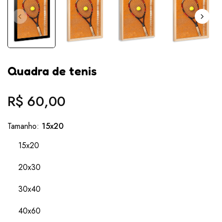
Quadra de tenis
R$ 60,00
Preço
normal
Tamanho:
15x20
15x20
20x30
30x40
40x60