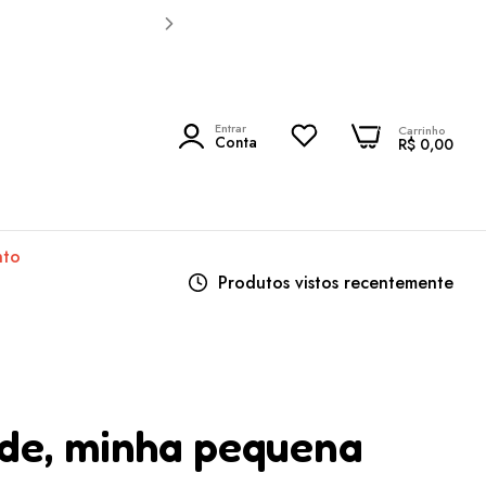
0
Entrar
0
Carrinho
PESQUISAR
Conta
R$ 0,00
nto
Produtos vistos recentemente
de, minha pequena