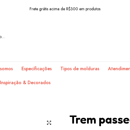
Frete grátis acima de R$300 em produtos
10% OFF com o cupom: BEMVINDO
Frete grátis acima de R$300 em produtos
10% OFF com o cupom: BEMVINDO
Frete grátis acima de R$300 em produtos
10% OFF com o cupom: BEMVINDO
somos
Especificações
Tipos de molduras
Atendime
Frete grátis acima de R$300 em produtos
Inspiração & Decorados
10% OFF com o cupom: BEMVINDO
Frete grátis acima de R$300 em produtos
10% OFF com o cupom: BEMVINDO
Trem pass
Frete grátis acima de R$300 em produtos