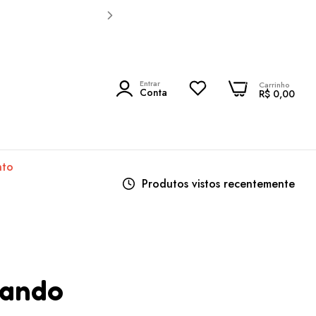
0
Entrar
0
Carrinho
PESQUISAR
Conta
R$ 0,00
nto
Produtos vistos recentemente
eando