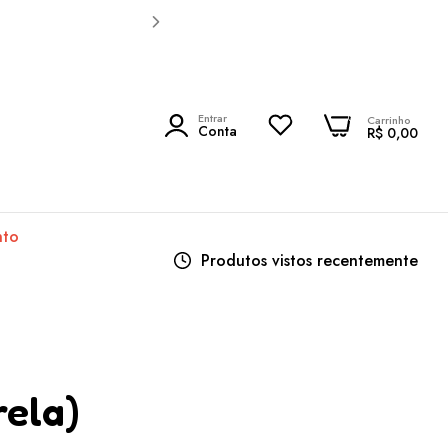
0
Entrar
0
Carrinho
PESQUISAR
Conta
R$ 0,00
nto
Produtos vistos recentemente
rela)